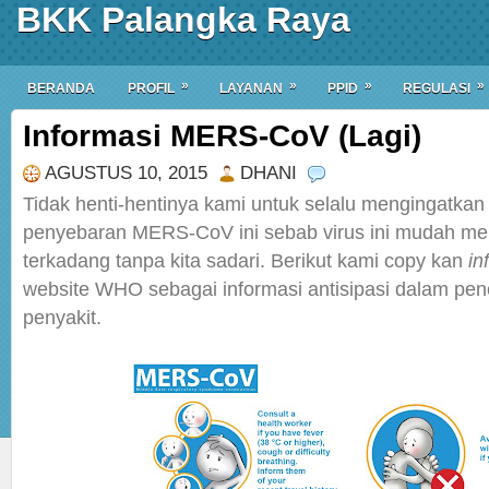
BKK Palangka Raya
»
»
»
»
BERANDA
PROFIL
LAYANAN
PPID
REGULASI
Informasi MERS-CoV (Lagi)
AGUSTUS 10, 2015
DHANI
Tidak henti-hentinya kami untuk selalu mengingatkan 
penyebaran MERS-CoV ini sebab virus ini mudah m
terkadang tanpa kita sadari. Berikut kami copy kan
in
website WHO sebagai informasi antisipasi dalam pe
penyakit.