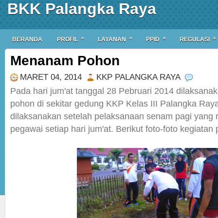
BKK Palangka Raya
»
»
»
»
BERANDA
PROFIL
LAYANAN
PPID
REGULASI
Menanam Pohon
MARET 04, 2014
KKP PALANGKA RAYA
Pada hari jum'at tanggal 28 Pebruari 2014 dilaksan
pohon di sekitar gedung KKP Kelas III Palangka Raya
dilaksanakan setelah pelaksanaan senam pagi yang r
pegawai setiap hari jum'at. Berikut foto-foto kegiat