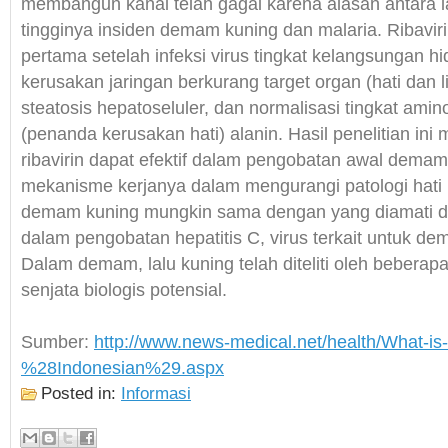
membangun kanal telah gagal karena alasan antara l
tingginya insiden demam kuning dan malaria. Ribaviri
pertama setelah infeksi virus tingkat kelangsungan 
kerusakan jaringan berkurang target organ (hati dan 
steatosis hepatoseluler, dan normalisasi tingkat amin
(penanda kerusakan hati) alanin. Hasil penelitian in
ribavirin dapat efektif dalam pengobatan awal dema
mekanisme kerjanya dalam mengurangi patologi hati p
demam kuning mungkin sama dengan yang diamati de
dalam pengobatan hepatitis C, virus terkait untuk d
Dalam demam, lalu kuning telah diteliti oleh beberap
senjata biologis potensial.
Sumber:
http://www.news-medical.net/health/What-is
%28Indonesian%29.aspx
Posted in:
Informasi