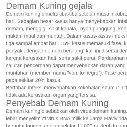
Demam Kuning gejala
Demam kuning dimulai tiba-tiba setelah masa inkuba
hari. Sebagian besar kasus hanya menyebabkan infe
demam, menggigil sakit kepala,, nyeri punggung, keh
makan, mual dan muntah. Dalam kasus-kasus infeks
tiga sampai empat hari. 15% kasus memasuki fase, k
penyakit dengan demam berulang, kali ini disertai de
karena kerusakan hati, serta sakit perut. Perdarahan 
saluran pencernaan dapat menyebabkan darah yan
muntahan (memberi nama "vómito negro"). Fase berac
pada sekitar 20% kasus.
Bertahan infeksi menyebabkan kekebalan seumur hi
tidak ada kerusakan organ yang tersisa.
Penyebab Demam Kuning
Demam kuning disebabkan oleh virus demam kuning
lebar menyelimuti virus RNA milik keluarga Flavivirida
beruntai tunggal adalah sekitar 11.000 nukleotida pa