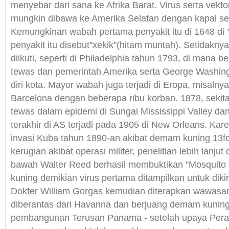
menyebar dari sana ke Afrika Barat. Virus serta vektor A
mungkin dibawa ke Amerika Selatan dengan kapal se
Kemungkinan wabah pertama penyakit itu di 1648 di 
penyakit itu disebut''xekik''(hitam muntah). Setidakn
diikuti, seperti di Philadelphia tahun 1793, di mana b
tewas dan pemerintah Amerika serta George Washing
diri kota. Mayor wabah juga terjadi di Eropa, misalny
Barcelona dengan beberapa ribu korban. 1878, sekit
tewas dalam epidemi di Sungai Mississippi Valley d
terakhir di AS terjadi pada 1905 di New Orleans. Ka
invasi Kuba tahun 1890-an akibat demam kuning 13fold
kerugian akibat operasi militer, penelitian lebih lanjut 
bawah Walter Reed berhasil membuktikan "Mosquito
kuning demikian virus pertama ditampilkan untuk diki
Dokter William Gorgas kemudian diterapkan wawas
diberantas dari Havanna dan berjuang demam kunin
pembangunan Terusan Panama - setelah upaya Pera