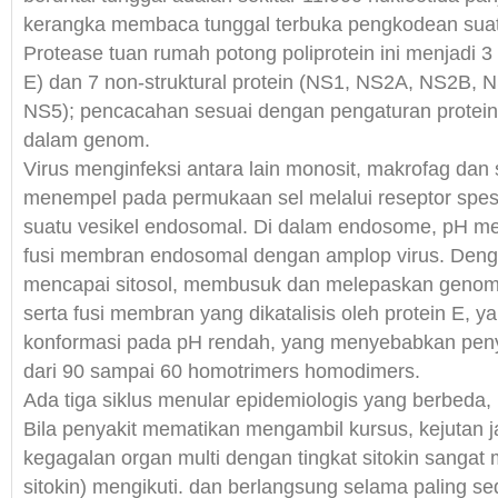
kerangka membaca tunggal terbuka pengkodean suatu
Protease tuan rumah potong poliprotein ini menjadi 3 
E) dan 7 non-struktural protein (NS1, NS2A, NS2B,
NS5); pencacahan sesuai dengan pengaturan protei
dalam genom.
Virus menginfeksi antara lain monosit, makrofag dan 
menempel pada permukaan sel melalui reseptor spesif
suatu vesikel endosomal. Di dalam endosome, pH m
fusi membran endosomal dengan amplop virus. Deng
mencapai sitosol, membusuk dan melepaskan genom
serta fusi membran yang dikatalisis oleh protein E,
konformasi pada pH rendah, yang menyebabkan pen
dari 90 sampai 60 homotrimers homodimers.
Ada tiga siklus menular epidemiologis yang berbeda,
Bila penyakit mematikan mengambil kursus, kejutan 
kegagalan organ multi dengan tingkat sitokin sangat 
sitokin) mengikuti. dan berlangsung selama paling sed