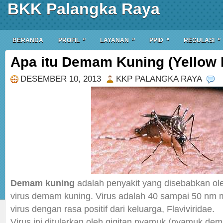
BKK Palangka Raya
»
»
»
»
BERANDA
PROFIL
LAYANAN
PPID
REGULASI
Apa itu Demam Kuning (Yellow 
DESEMBER 10, 2013
KKP PALANGKA RAYA
Demam kuning
adalah penyakit yang disebabkan ole
virus demam kuning. Virus adalah 40 sampai 50 nm 
virus dengan rasa positif dari keluarga, Flaviviridae.
Virus ini ditularkan oleh gigitan nyamuk (nyamuk de