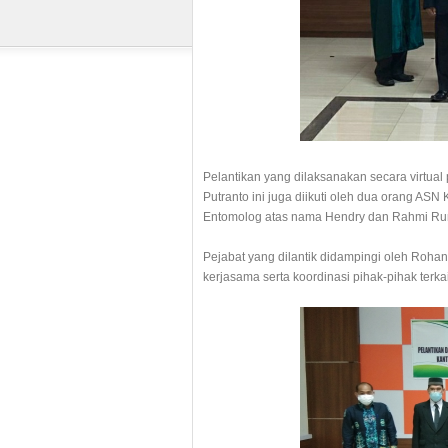
Pelantikan yang dilaksanakan secara virtua
Putranto ini juga diikuti oleh dua orang AS
Entomolog atas nama Hendry dan Rahmi Ru
Pejabat yang dilantik didampingi oleh Roha
kerjasama serta koordinasi pihak-pihak terk