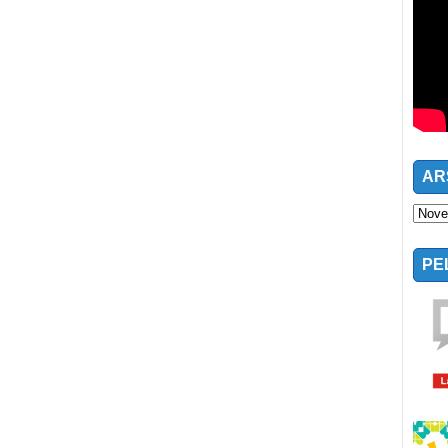
AR
PE