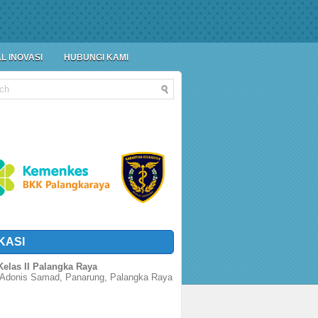
L INOVASI
HUBUNGI KAMI
KASI
elas II Palangka Raya
 Adonis Samad, Panarung, Palangka Raya