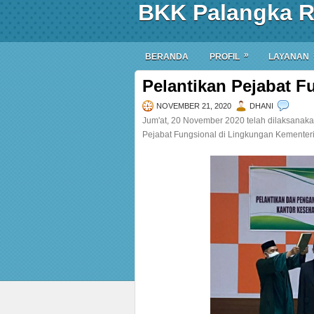
BKK Palangka 
»
BERANDA
PROFIL
LAYANAN
Pelantikan Pejabat 
NOVEMBER 21, 2020
DHANI
Jum'at, 20 November 2020 telah dilaksanakan
Pejabat Fungsional di Lingkungan Kementer