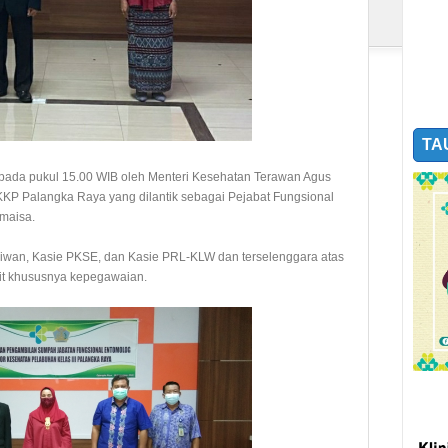
TA
l pada pukul 15.00 WIB oleh Menteri Kesehatan Terawan Agus
N KKP Palangka Raya yang dilantik sebagai Pejabat Fungsional
maisa.
niwan, Kasie PKSE, dan Kasie PRL-KLW dan terselenggara atas
ait khususnya kepegawaian.