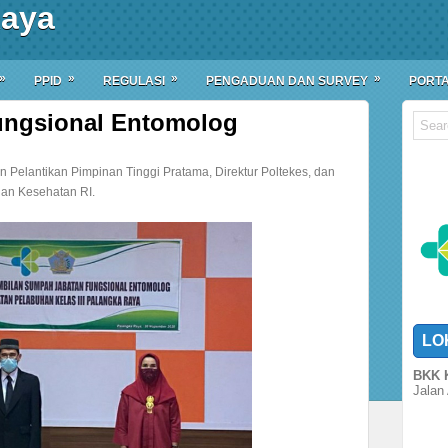
Raya
»
»
»
»
PPID
REGULASI
PENGADUAN DAN SURVEY
PORTA
Fungsional Entomolog
 Pelantikan Pimpinan Tinggi Pratama, Direktur Poltekes, dan
ian Kesehatan RI.
LO
BKK K
Jalan