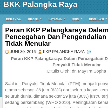
BKK Palangka Raya
»
»
»
»
BERANDA
PROFIL
LAYANAN
PPID
REGULASI
Peran KKP Palangkaraya Dala
Pencegahan Dan Pengendalian 
Tidak Menular
JUNI 30, 2016
KKP PALANGKA RAYA
Peran KKP Palangkaraya Dalam Pencegahan D
Penyakit Tidak Menular
Ditulis Oleh: dr. May Ira Sopha
Saat ini, Penyakit Tidak Menular (PTM) menjadi pen
utama sebesar 36 juta (63%) dari seluruh kasus kemat
seluruh dunia, dimana sekitar 29 juta (80%) justru ter
sedang berkembang (WHO 2010). Peningkatan kemat